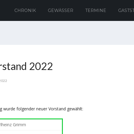
CHRONIK
GEWÄSSER
TERMINE
GASTS
orstand 2022
2022
g wurde folgender neuer Vorstand gewählt:
rlheinz Grimm