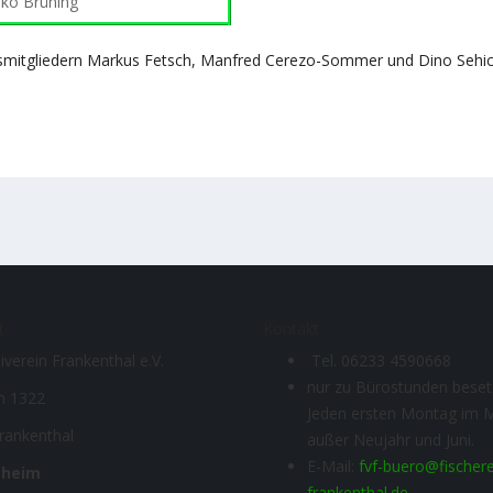
iko Brüning
smitgliedern Markus Fetsch, Manfred Cerezo-Sommer und Dino Sehic
t
Kontakt
iverein Frankenthal e.V.
Tel. 06233 4590668
nur zu Bürostunden beset
h 1322
Jeden ersten Montag im 
rankenthal
außer Neujahr und Juni.
E-Mail:
fvf-buero@fischere
sheim
frankenthal.de