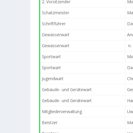
2. Vorsitzender
Mi
Schatzmeister
Ma
Schriftführer
Da
Gewässerwart
An
Gewässerwart
n. 
Sportwart
Mi
Sportwart
Dan
Jugendwart
Chr
Gebäude- und Gerätewart
Ge
Gebäude- und Gerätewart
Ha
Mitgliederverwaltung
Uw
Beistzer
Mar