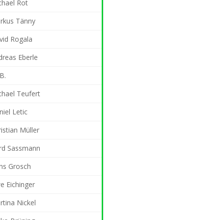
chael Rot
rkus Tänny
vid Rogala
dreas Eberle
B.
chael Teufert
iel Letic
istian Müller
rd Sassmann
ns Grosch
e Eichinger
tina Nickel