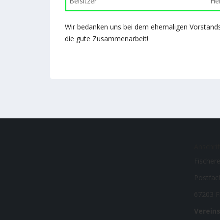
Beisitzer
He
Wir bedanken uns bei dem ehemaligen Vorstand
die gute Zusammenarbeit!
Anschrif
Fischere
Postfac
67203 F
Verein