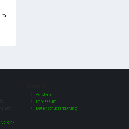
 für
Information
Vorstand
zt.
Impressum
Monat,
Datenschutzerklärung:
iverein-